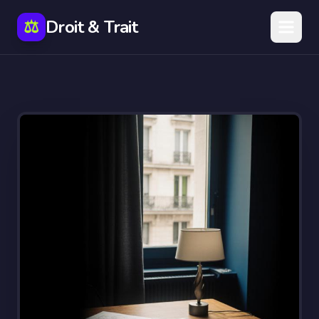
⚖️
Droit & Trait